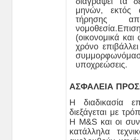
διαγράψει τα δ
μηνών, εκτός α
τήρησης α
νομοθεσία.Επ
(οικονομικά και 
χρόνο επιβάλλει
συμμορφωνόμ
υποχρεώσεις.
ΑΣΦΑΛΕΙΑ ΠΡΟ
Η διαδικασία ε
διεξάγεται με τρό
Η
M
&
S
και οι συν
κατάλληλα τεχνι