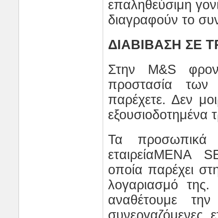
επαληθεύσιμη γονι
διαγραφούν το συ
ΔΙΑΒΙΒΑΣΗ ΣΕ Τ
Στην
M
&
S
φροντ
προστασία των
παρέχετε. Δεν μο
εξουσιοδοτημένα τ
Τα προσωπικά δ
εταιρεία
MENA S
οποία παρέχει στ
λογαριασμό της.
αναθέτουμε την
συνεργαζόμενες ε