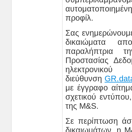
αυτοματοποιημέν
προφίλ.
Σας ενημερώνουμε
δικαιώματα απο
παραλήπτρια τη
Προστασίας Δεδ
ηλεκτρονι
διεύθυνση
GR
.
dat
με έγγραφο αίτη
σχετικού εντύπου
της
M
&
S
.
Σε περίπτωση άσ
δικαιωμάτων, η
M