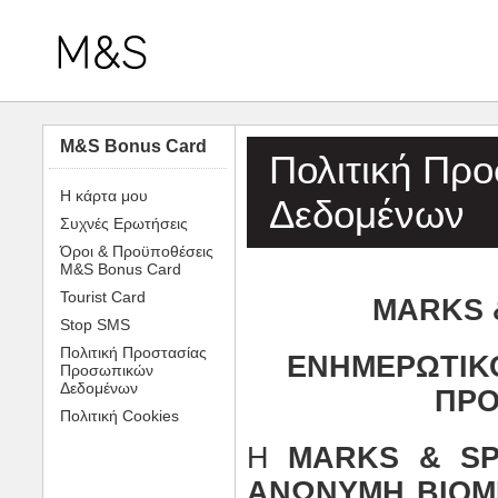
M&S Bonus Card
Πολιτική Πρ
Η κάρτα μου
Δεδομένων
Συχνές Ερωτήσεις
Όροι & Προϋποθέσεις
Μ&S Bonus Card
Tourist Card
Μ
ARKS
Stop SMS
Πολιτική Προστασίας
ΕΝΗΜΕΡΩΤΙΚΟ
Προσωπικών
Δεδομένων
ΠΡΟ
Πολιτική Cookies
Η
MARKS
&
SP
ΑΝΩΝΥΜΗ ΒΙΟΜ