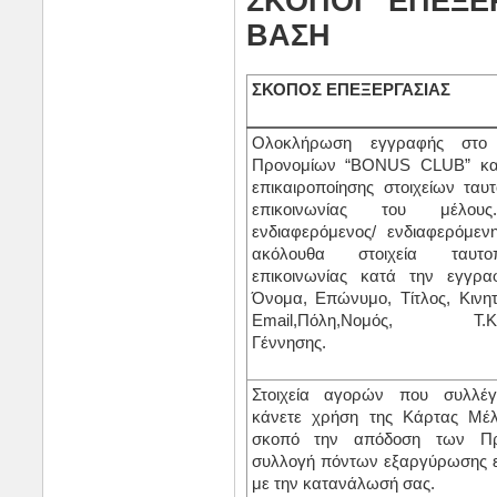
ΣΚΟΠΟΙ ΕΠΕΞΕ
ΒΑΣΗ
ΣΚΟΠΟΣ ΕΠΕΞΕΡΓΑΣΙΑΣ
Ολοκλήρωση εγγραφής στο
Προνομίων “
BONUS CLUB
” κ
επικαιροποίησης στοιχείων ταυ
επικοινωνίας του μέλ
ενδιαφερόμενος/ ενδιαφερόμεν
ακόλουθα στοιχεία ταυτ
επικοινωνίας κατά την εγγρα
Όνομα, Επώνυμο, Τίτλος, Κινη
Email
,Πόλη,Νομός, Τ.Κ.,
Γέννησης.
Στοιχεία αγορών που συλλέ
κάνετε χρήση της Κάρτας Μέλ
σκοπό την απόδοση των Πρ
συλλογή πόντων εξαργύρωσης ε
με την κατανάλωσή σας.