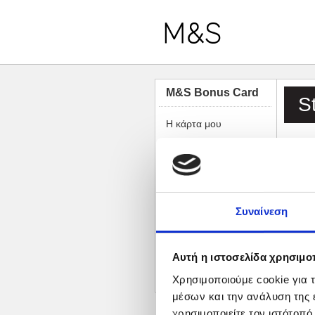
M&S Bonus Card
S
Η κάρτα μου
Συχνές Ερωτήσεις
Αγαπη
Όροι & Προϋποθέσεις
Μ&S Bonus Card
μπορε
τον
αρ
Tourist Card
ηλεκτ
Stop SMS
Συναίνεση
Πολιτική Προστασίας
Προσωπικών
Δεδομένων
Αυτή η ιστοσελίδα χρησιμοπ
Πολιτική Cookies
Χρησιμοποιούμε cookie για 
μέσων και την ανάλυση της
χρησιμοποιείτε τον ιστότοπ