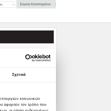
Εύρεση Καταστημάτων
k)
σεις μέσω SMS αποστέλλοντας
ην ακόλουθη διεύθυνση
Σχετικά
λειτουργιών κοινωνικών
ου αφορούν τον τρόπο που
εων, οι οποίοι ενδεχομένως