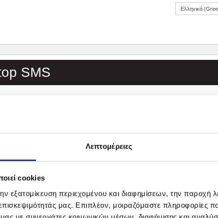
Ελληνικά (Gree
top SMS
τό μέλος,
ίτε να ανακαλέσετε την συγκατάθεσή σας να λαμβάνετε ενημερώ
ιθμό του κινητού τηλεφώνου σας
και το μήνυμα «STOP SMS» στ
ρονικού ταχυδρομείου:
GR.dataprivacy@marks-and-spencer.com
Λεπτομέρειες
οιεί cookies
την εξατομίκευση περιεχομένου και διαφημίσεων, την παροχή 
 επισκεψιμότητάς μας. Επιπλέον, μοιραζόμαστε πληροφορίες π
ό μας με συνεργάτες κοινωνικών μέσων, διαφήμισης και αναλύσ